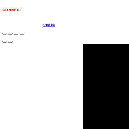
CONNECT
Copyright ©
2026 | WEB:
csint.be